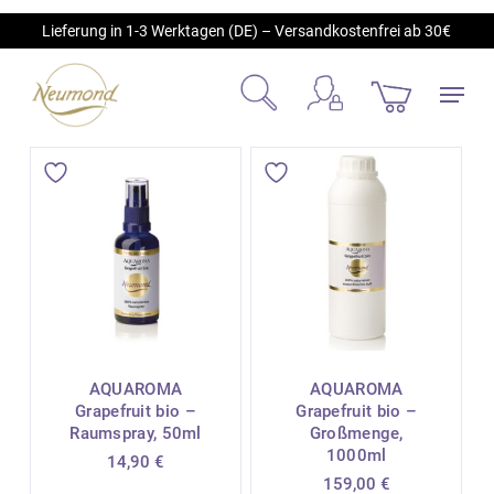
Skip
Lieferung in 1-3 Werktagen (DE) – Versandkostenfrei ab 30€
to
main
Menu
content
account
search
AQUAROMA
AQUAROMA
Grapefruit bio –
Grapefruit bio –
Raumspray, 50ml
Großmenge,
1000ml
14,90
€
159,00
€