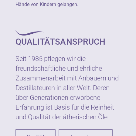
Hilfe hinzuziehen. Bei anhaltender
Hände von Kindern gelangen.
Augenreizung: Ärztlichen Rat einholen/
ärztliche Hilfe hinzuziehen.
QUALITÄTSANSPRUCH
Seit 1985 pflegen wir die
freundschaftliche und ehrliche
Zusammenarbeit mit Anbauern und
Destillateuren in aller Welt. Deren
über Generationen erworbene
Erfahrung ist Basis für die Reinheit
und Qualität der ätherischen Öle.