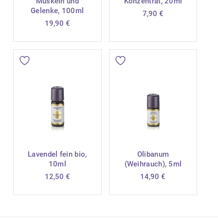
Muskeln und
Konzentrat, 20ml
Gelenke, 100ml
7,90
€
19,90
€
Lavendel fein bio,
Olibanum
10ml
(Weihrauch), 5ml
12,50
€
14,90
€