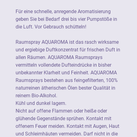
Nicht auf offene Flammen oder heiße oder
Für eine schnelle, anregende Aromatisierung
glühende Gegenstände sprühen. Kontakt mit
geben Sie bei Bedarf drei bis vier Pumpstöße in
offenem Feuer meiden. Kontakt mit Augen,
die Luft. Vor Gebrauch schütteln!
Haut und Schleimhäuten vermeiden. Darf
nicht in die Hände von Kindern gelangen.
Raumspray AQUAROMA ist das rasch wirksame
und ergiebige Duftkonzentrat für frischen Duft in
Signalwort: Gefahr
allen Räumen. AQUAROMA Raumsprays
Kann allergische Hautreaktionen
vermitteln vollendete Dufteindrücke in bisher
verursachen. Schädlich für
unbekannter Klarheit und Feinheit. AQUAROMA
Wasserorganismen, mit langfristiger
Raumsprays bestehen aus feingefilterten, 100%
Wirkung. Bei Kontakt mit der Haut: Mit viel
naturreinen ätherischen Ölen bester Qualität in
Wasser und Seife waschen. Bei Kontakt mit
reinem Bio-Alkohol.
den Augen: Einige Minuten lang behutsam
Kühl und dunkel lagern.
mit Wasser spülen. Vorhandene
Nicht auf offene Flammen oder heiße oder
Kontaktlinsen nach Möglichkeit entfernen.
glühende Gegenstände sprühen. Kontakt mit
Weiter spülen. Bei Hautreizung oder -
offenem Feuer meiden. Kontakt mit Augen, Haut
ausschlag: Ärztlichen Rat einholen/ärztliche
und Schleimhäuten vermeiden. Darf nicht in die