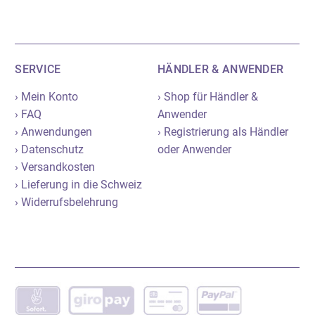
SERVICE
HÄNDLER & ANWENDER
› Mein Konto
› Shop für Händler &
› FAQ
Anwender
› Anwendungen
› Registrierung als Händler
› Datenschutz
oder Anwender
› Versandkosten
› Lieferung in die Schweiz
› Widerrufsbelehrung
Hersteller:
Neumond - Düfte der Natur GmbH
Gewerbegebiet 2, D-82399 Raisting
Tel.: +49 8807 940800