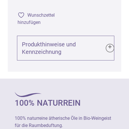
Wunschzettel
hinzufügen
Produkthinweise und
Kennzeichnung
Produktinformationen (GPSR):
AQUAROMA Mandarine rot bio - Raumspray,
50ml
Art. 9626
100% NATURREIN
UFI: FUWG-N96X-1001-19YG
100% naturreine ätherische Öle in Bio-
100% naturreine ätherische Öle in Bio-Weingeist
Weingeist für die Raumbeduftung.
für die Raumbeduftung.