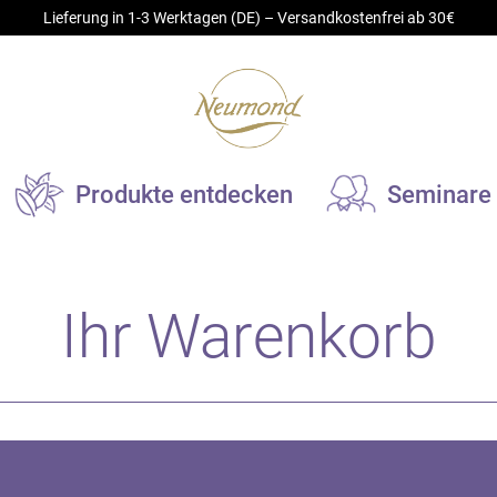
Lieferung in 1-3 Werktagen (DE) – Versandkostenfrei ab 30€
Produkte entdecken
Seminare
turkosmetik
Duftobjekte
Ihr Warenkorb
sisöle
Elektrische Duftobjekte
utpflege- und Massageöle
Kerzen und Duftlampen
omapflegeöle
Spezialreiniger für Duftgerät
emes und Balsame
Aromastick
drolate
Duftkeramik