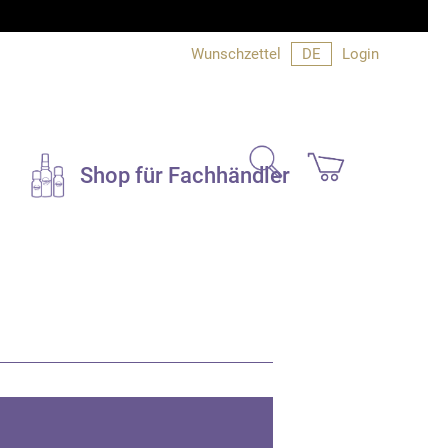
Wunschzettel
DE
Login
search
Shop für Fachhändler
Duftsets und
Geschenke
Bücher und Info
e
Bücher
Produktinfo