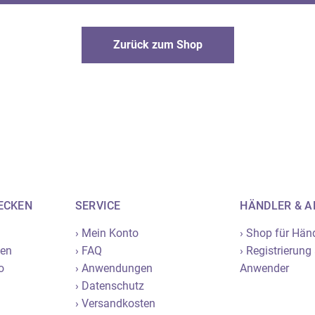
dedüfte
Duftvliese
ndpflege
Zurück zum Shop
gelslicht Naturparfum
ECKEN
SERVICE
HÄNDLER & 
› Mein Konto
› Shop für Hän
nen
› FAQ
› Registrierung
o
› Anwendungen
Anwender
› Datenschutz
› Versandkosten