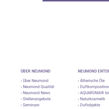
Ba
Accessoires
Mu
Duftsprays
En
→ Neuheiten & Aktionen
ÜBER NEUMOND
NEUMOND ENTD
› Über Neumond
› Ätherische Öle
› Neumond Qualität
› Duftkompositio
› Neumond News
› AQUAROMA® bi
› Stellenangebote
› Naturkosmetik
› Seminare
› Duftobjekte