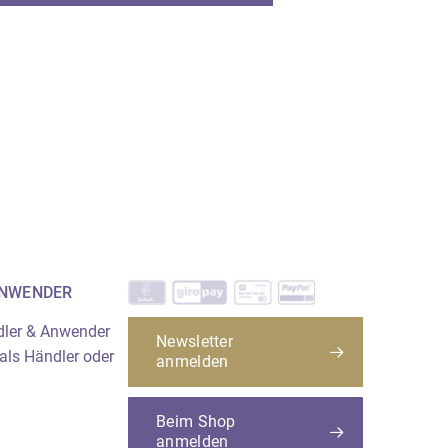
Zubehör
Leerflaschen und Verschlüsse
Aufbewahrung
Seidenpapier und Duftstreifen
ANWENDER
dler & Anwender
Newsletter
 als Händler oder
anmelden
Beim Shop
anmelden