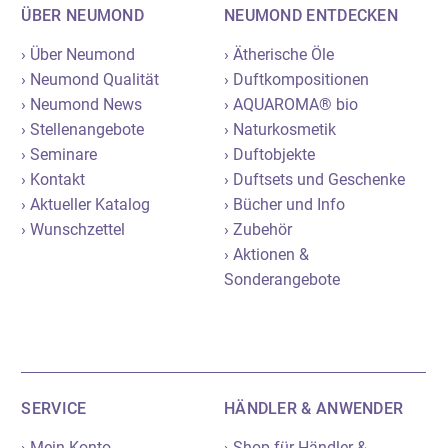
ÜBER NEUMOND
NEUMOND ENTDECKEN
› Über Neumond
› Ätherische Öle
› Neumond Qualität
› Duftkompositionen
› Neumond News
› AQUAROMA® bio
› Stellenangebote
› Naturkosmetik
› Seminare
› Duftobjekte
› Kontakt
› Duftsets und Geschenke
› Aktueller Katalog
› Bücher und Info
› Wunschzettel
› Zubehör
› Aktionen &
Sonderangebote
SERVICE
HÄNDLER & ANWENDER
› Mein Konto
› Shop für Händler &