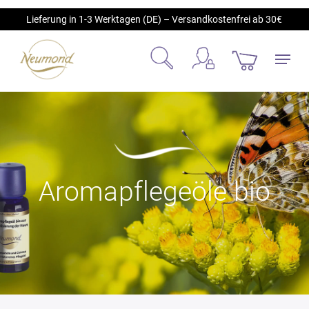
Skip
Lieferung in 1-3 Werktagen (DE) – Versandkostenfrei ab 30€
to
main
Menu
content
account
search
Aromapflegeöle bio