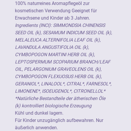
kosmetischen Verwendung. Geeignet für
100% naturreines Aromapflegeöl zur
Erwachsene und Kinder ab 3 Jahren.
kosmetischen Verwendung Geeignet für
Erwachsene und Kinder ab 3 Jahren.
Für Kinder unzugänglich aufbewahren. Nur
Ingredients (INCI): SIMMONDSIA CHINENSIS
äußerlich anwenden.
SEED OIL (k), SESAMUM INDICUM SEED OIL (k),
MELALEUCA ALTERNIFOLIA LEAF OIL (k),
Kontakt mit den Augen und Schleimhäuten
LAVANDULA ANGUSTIFOLIA OIL (k),
vermeiden.
CYMBOPOGON MARTINI HERB OIL (k),
LEPTOSPERMUM SCOPARIUM BRANCH/LEAF
OIL, PELARGONIUM GRAVEOLENS OIL (k),
Hersteller:
CYMBOPOGON FLEXUOSUS HERB OIL (k),
Neumond - Düfte der Natur GmbH
GERANIOL*, LINALOOL*, CITRAL*, FARNESOL*,
Gewerbegebiet 2, D-82399 Raisting
LIMONENE*, ISOEUGENOL*, CITRONELLOL*
Tel.: +49 8807 940800
*Natürliche Bestandteile der ätherischen Öle
E-Mail: info@neumond.de
(k) kontrolliert biologische Erzeugung
www.neumond.de
Kühl und dunkel lagern.
Für Kinder unzugänglich aufbewahren. Nur
äußerlich anwenden.