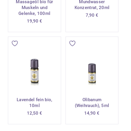
Massageöl bio für
Mundwasser
Muskeln und
Konzentrat, 20ml
Gelenke, 100ml
7,90
€
19,90
€
Lavendel fein bio,
Olibanum
10ml
(Weihrauch), 5ml
12,50
€
14,90
€