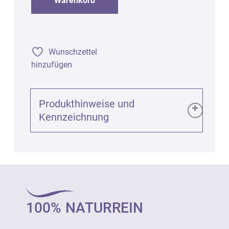
Warenkorb
Wunschzettel
hinzufügen
Produkthinweise und
Kennzeichnung
Produktinformationen (GPSR):
Aromapflegeöl bio zum Hautschutz mit
Teebaum, 50ml
Art. 83220
100% NATURREIN
100% naturreines Aromapflegeöl zur