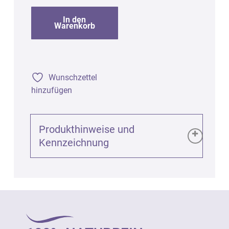
In den
Warenkorb
Wunschzettel
hinzufügen
Produkthinweise und
Kennzeichnung
Produktinformationen (GPSR):
Aromapflegeöl bio zur Entspannung, 100ml
Art. 83226