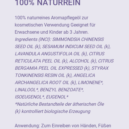
100% NATURREIN
100% naturreines Aromapflegeöl zur
kosmetischen Verwendung. Geeignet für
Erwachsene und Kinder ab 3 Jahren.
100% naturreines Aromapflegeöl zur
kosmetischen Verwendung Geeignet für
Für Kinder unzugänglich aufbewahren. Nur
Erwachsene und Kinder ab 3 Jahren.
äußerlich anwenden.
Ingredients (INCI): SIMMONDSIA CHINENSIS
SEED OIL (k), SESAMUM INDICUM SEED OIL (k),
Kontakt mit den Augen und Schleimhäuten
LAVANDULA ANGUSTIFOLIA OIL (k), CITRUS
vermeiden.
RETICULATA PEEL OIL (k), ALCOHOL (k), CITRUS
BERGAMIA PEEL OIL EXPRESSED (k), STYRAX
TONKINENSIS RESIN OIL (k), ANGELICA
Hersteller:
ARCHANGELICA ROOT OIL (k), LIMONENE*,
Neumond - Düfte der Natur GmbH
LINALOOL*, BENZYL BENZOATE*,
Gewerbegebiet 2, D-82399 Raisting
ISOEUGENOL*, EUGENOL*
Tel.: +49 8807 940800
*Natürliche Bestandteile der ätherischen Öle
E-Mail: info@neumond.de
(k) kontrolliert biologische Erzeugung
www.neumond.de
Anwendung: Zum Einreiben von Händen, Füßen