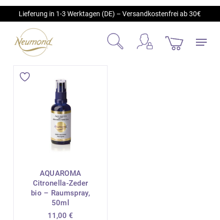
Skip
Lieferung in 1-3 Werktagen (DE) – Versandkostenfrei ab 30€
to
main
Menu
content
account
search
AQUAROMA
Citronella-Zeder
bio – Raumspray,
50ml
11,00
€