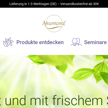
Lieferung in 1-3 Werktagen (DE) – Versandkostenfrei ab 30€
Produkte entdecken
Seminare
turkosmetik
Duftobjekte
sisöle
Elektrische Duftobjekte
utpflege- und Massageöle
Kerzen und Duftlampen
omapflegeöle
Spezialreiniger für Duftgerät
t und mit frischem
emes und Balsame
Aromastick
drolate
Duftkeramik