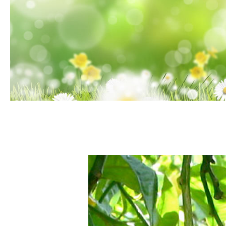
Ba
Accessoires
Mu
Duftsprays
En
→ Neuheiten & Aktionen