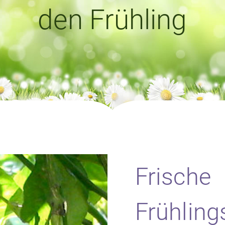
den Frühling
dedüfte
Duftvliese
ndpflege
gelslicht Naturparfum
Frische
Frühling