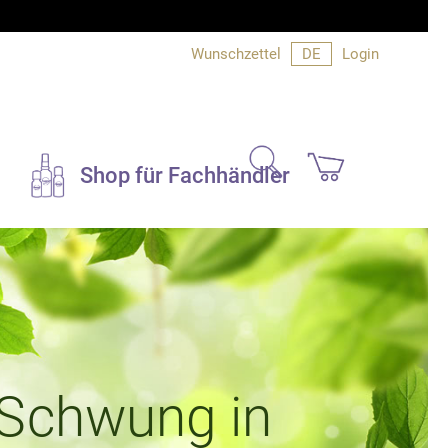
Wunschzettel
DE
Login
search
Shop für Fachhändler
Duftsets und
Geschenke
Bücher und Info
e
Bücher
 Schwung in
Produktinfo