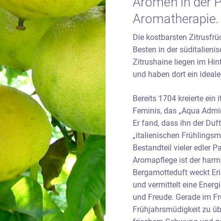
Aromen in der P
Aromatherapie.
Die kostbarsten Zitrusfrü
Besten in der süditalieni
Zitrushaine liegen im Hin
und haben dort ein ideale
Bereits 1704 kreierte ein
Feminis, das „Aqua Admir
Er fand, dass ihn der Duf
„italienischen Frühlingsm
Bestandteil vieler edler 
Aromapflege ist der harmo
Bergamotteduft weckt Er
und vermittelt eine Energ
und Freude. Gerade im Frü
Frühjahrsmüdigkeit zu üb