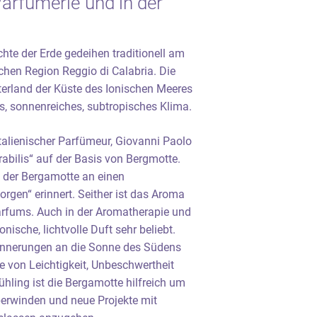
arfümerie und in der
chte der Erde gedeihen traditionell am
schen Region Reggio di Calabria. Die
terland der Küste des Ionischen Meeres
s, sonnenreiches, subtropisches Klima.
 italienischer Parfümeur, Giovanni Paolo
abilis“ auf der Basis von Bergmotte.
t der Bergamotte an einen
orgen“ erinnert. Seither ist das Aroma
Parfums. Auch in der Aromatherapie und
nische, lichtvolle Duft sehr beliebt.
innerungen an die Sonne des Südens
ie von Leichtigkeit, Unbeschwertheit
hling ist die Bergamotte hilfreich um
erwinden und neue Projekte mit