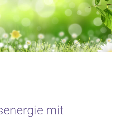
Zubehör
Leerflaschen und Verschlüsse
Aufbewahrung
Seidenpapier und Duftstreifen
senergie mit