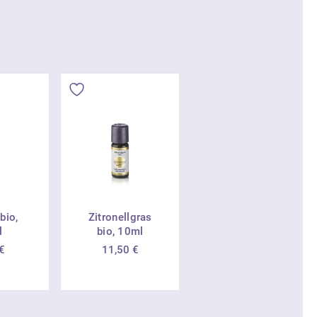
bio,
Zitronellgras
l
bio, 10ml
€
11,50
€