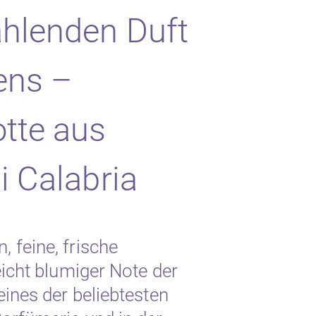
hlenden Duft
ens –
tte aus
i Calabria
 feine, frische
eicht blumiger Note der
eines der beliebtesten