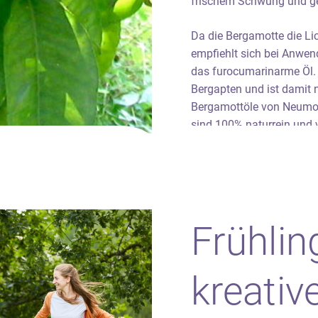
frischem Schwung und g
Da die Bergamotte die Lic
empfiehlt sich bei Anwen
das furocumarinarme Öl. 
Bergapten und ist damit n
Bergamottöle von Neumo
sind 100% naturrein und v
Frühlin
kreativ