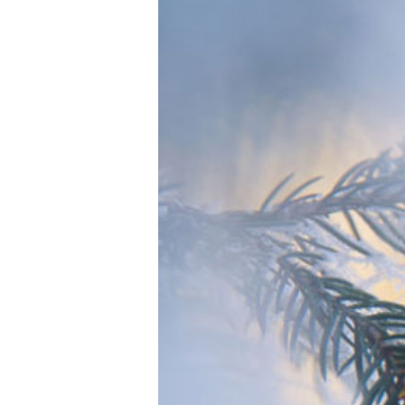
Ba
Accessoires
Mu
Duftsprays
En
→ Neuheiten & Aktionen