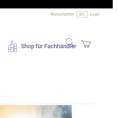
Wunschzettel
DE
Login
search
Shop für Fachhändler
Duftsets und
Geschenke
Bücher und Info
e
Bücher
Produktinfo