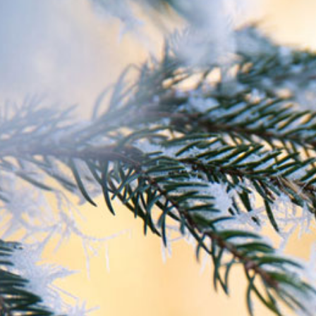
dedüfte
Duftvliese
ndpflege
gelslicht Naturparfum