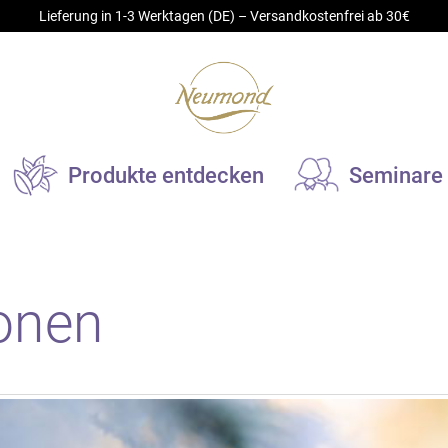
Lieferung in 1-3 Werktagen (DE) – Versandkostenfrei ab 30€
Produkte entdecken
Seminare
turkosmetik
Duftobjekte
onen
sisöle
Elektrische Duftobjekte
utpflege- und Massageöle
Kerzen und Duftlampen
omapflegeöle
Spezialreiniger für Duftgerät
emes und Balsame
Aromastick
drolate
Duftkeramik