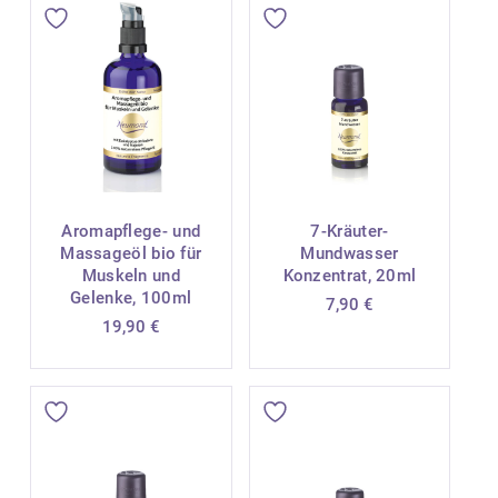
über die für den von Ihnen gewünschten
Verwendungszweck empfohlene Verdünnung
bzw. Dosierung.
Signalwort: Achtung
Gesundheitsschädlich bei Verschlucken. Bei
Verschlucken: Bei Unwohlsein
Giftinformationszentrum oder Arzt anrufen.
Aromapflege- und
7-Kräuter-
Mund ausspülen.
Massageöl bio für
Mundwasser
Muskeln und
Konzentrat, 20ml
Gelenke, 100ml
7,90
€
19,90
€