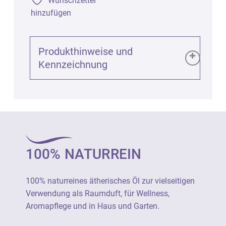
Wunschzettel
hinzufügen
Produkthinweise und
Kennzeichnung
Produktinformationen (GPSR):
Wintergrün bio (Gaultheria procumbens), 5ml
Art. 2255
100% NATURREIN
100% naturreines ätherisches Öl zur
vielseitigen Verwendung als Raumduft, für
Wellness, Aromapflege und in Haus und
100% naturreines ätherisches Öl zur vielseitigen
Garten.
Verwendung als Raumduft, für Wellness,
Aromapflege und in Haus und Garten.
Nicht unverdünnt auf die Haut auftragen.