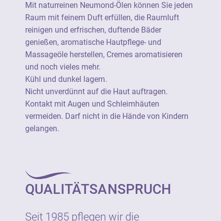
Kontakt mit Augen und Schleimhäuten
Mit naturreinen Neumond-Ölen können Sie jeden
vermeiden. Darf nicht in die Hände von
Raum mit feinem Duft erfüllen, die Raumluft
Kindern gelangen.
reinigen und erfrischen, duftende Bäder
genießen, aromatische Hautpflege- und
Ätherische Öle von Neumond sind 100%
Massageöle herstellen, Cremes aromatisieren
naturrein (=unverfälscht) und stammen aus
und noch vieles mehr.
einer botanisch definierten Stammpflanze.
Kühl und dunkel lagern.
Sie verfügen durchgängig über eine
Nicht unverdünnt auf die Haut auftragen.
besonders hohe Produktqualität und sind
Kontakt mit Augen und Schleimhäuten
soweit wie möglich aus kontrolliert
vermeiden. Darf nicht in die Hände von Kindern
biologischem Anbau.
gelangen.
Ätherische Öle von Neumond sind als 100%
naturreine Rohstoffe geeignet für die
vielseitige Verwendung als Raumduft, für
QUALITÄTSANSPRUCH
Wellness, Aromapflege und in Haus und
Garten.
Seit 1985 pflegen wir die