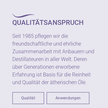
Hersteller:
QUALITÄTSANSPRUCH
Neumond - Düfte der Natur GmbH
Gewerbegebiet 2, D-82399 Raisting
Tel.: +49 8807 940800
Seit 1985 pflegen wir die
E-Mail: info@neumond.de
freundschaftliche und ehrliche
www.neumond.de
Zusammenarbeit mit Anbauern und
Destillateuren in aller Welt. Deren
über Generationen erworbene
Erfahrung ist Basis für die Reinheit
und Qualität der ätherischen Öle.
Qualität
Anwendungen