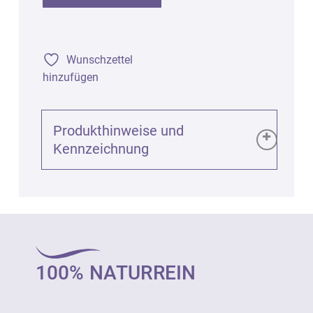
Wunschzettel
hinzufügen
Produkthinweise und
Kennzeichnung
Produktinformationen (GPSR):
Infokarte Engelslicht Naturparfum bio, DIN
A6 , 1St.
Art. 0757
100% NATURREIN
Von dem Produkt geht keine bekannte
Gefahr aus.