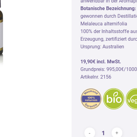
anwendbar in der Aromapf
dedüfte
Duftvliese
Botanische Bezeichnung: 
ndpflege
gewonnen durch Destillati
Melaleuca alternifolia
gelslicht Naturparfum
100% der Inhaltsstoffe aus
Erzeugung, zertifiziert dur
Ursprung: Australien
19,90€ incl. MwSt.
Grundpreis: 995,00€/100
Artikelnr. 2156