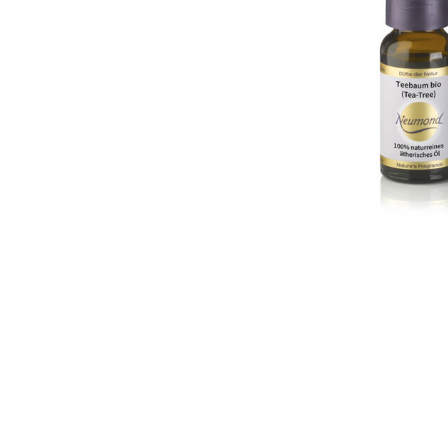
Ba
Accessoires
Mu
Duftsprays
En
→ Neuheiten & Aktionen