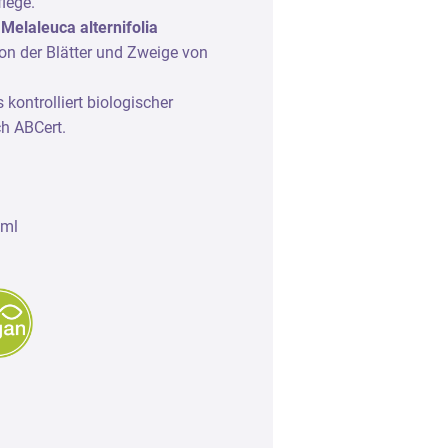
lege.
Zubehör
Melaleuca alternifolia
on der Blätter und Zweige von
Leerflaschen und Verschlüsse
Aufbewahrung
 kontrolliert biologischer
ch ABCert.
Seidenpapier und Duftstreifen
0ml