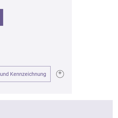
 und Kennzeichnung
GPSR):
(Melaleuca alternifolia), 20ml