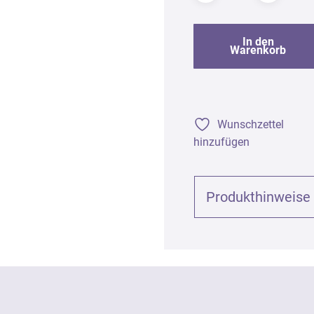
In den
Warenkorb
Wunschzettel
hinzufügen
Produkthinweise
Produktinformationen (
Teebaum (Tea-Tree) bio 
Art. 2156