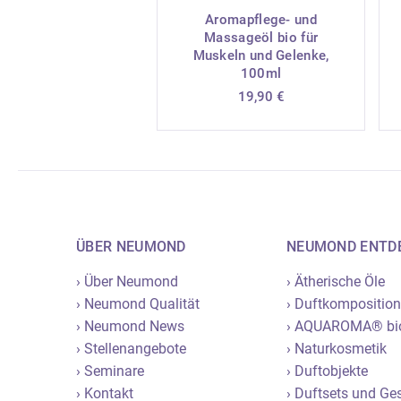
Aromapflege- und
Massageöl bio für
Muskeln und Gelenke,
100ml
19,90
€
ÜBER NEUMOND
NEUMOND ENTD
› Über Neumond
› Ätherische Öle
› Neumond Qualität
› Duftkompositio
› Neumond News
› AQUAROMA® bi
› Stellenangebote
› Naturkosmetik
› Seminare
› Duftobjekte
› Kontakt
› Duftsets und G