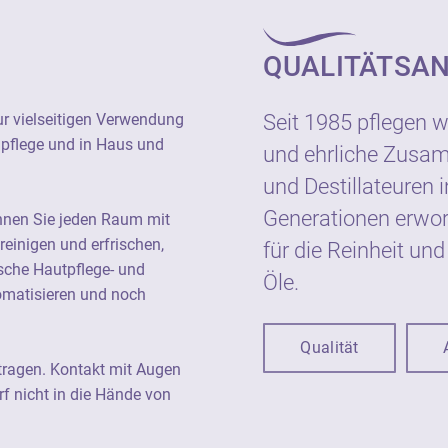
100% naturreines ätheris
Verwendung als Raumduf
QUALITÄTSA
und in Haus und Garten
Nicht unverdünnt auf di
ur vielseitigen Verwendung
Seit 1985 pflegen w
Augen und Schleimhäuten
apflege und in Haus und
und ehrliche Zusa
Hände von Kindern gela
und Destillateuren i
Ätherische Öle von Neu
Generationen erwor
nnen Sie jeden Raum mit
(=unverfälscht) und st
reinigen und erfrischen,
für die Reinheit und
definierten Stammpflanz
sche Hautpflege- und
Öle.
über eine besonders hoh
omatisieren und noch
soweit wie möglich aus 
Qualität
Ätherische Öle von Neu
tragen. Kontakt mit Augen
Rohstoffe geeignet für d
f nicht in die Hände von
Raumduft, für Wellness
Garten.