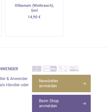
Olibanum (Weihrauch),
5ml
und Eindringen in die Atemwege
14,90
€
gische Hautreaktionen
lucken: Sofort
 oder Arzt anrufen. Bei Kontakt
Wasser und Seife waschen. Kein
Bei Hautreizung oder -
t einholen/ärztliche Hilfe
 Wasserorganismen, mit
ANWENDER
dler & Anwender
Newsletter
 als Händler oder
anmelden
Beim Shop
anmelden