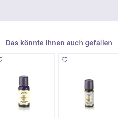
Wie gesetzlich vorgesch
Neumond auf dem Etike
Symbolen gekennzeichne
dem vorbeugenden Schut
möglichen Gefahren be
Das könnte Ihnen auch gefallen
Ätherische Öle sind nic
auf der Haut und Schle
in der Regel in Verdünnu
ätherischen Ölen in kos
der Regel bis zu 1 %.
Ätherische Öle sind konz
sachgemäß angewandt w
sich daher über die für
Verwendungszweck emp
Dosierung.