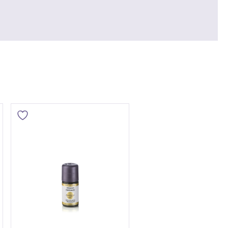
rieben sind ätherische Öle von
tt mit Warnhinweisen und
t. Die Kennzeichnung dient
z der VerbraucherInnen vor
i unsachgemäßer Verwendung.
ht zur unmittelbaren Anwendung
imhaut geeignet, sondern werden
ng eingesetzt. Der Anteil an
metischen Produkten beträgt in
entrierte Substanzen, die
erden müssen. Informieren Sie
 den von Ihnen gewünschten
fohlene Verdünnung bzw.