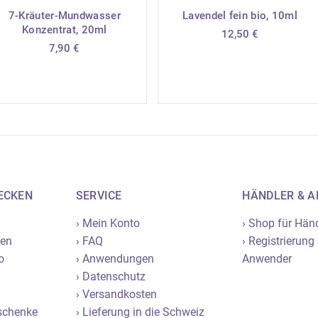
7-Kräuter-Mundwasser
Lavendel fein bio, 10ml
Signalwort: Gefahr
Konzentrat, 20ml
12,50
€
Kann bei Verschlucken 
7,90
€
tödlich sein. Kann aller
verursachen. Bei Versch
Giftinformationszentrum
mit der Haut: Mit viel 
Erbrechen herbeiführen. 
ausschlag: Ärztlichen Ra
hinzuziehen. Giftig für
langfristiger Wirkung.
ECKEN
SERVICE
HÄNDLER & 
› Mein Konto
› Shop für Hän
nen
› FAQ
› Registrierung
o
› Anwendungen
Anwender
› Datenschutz
› Versandkosten
eschenke
› Lieferung in die Schweiz