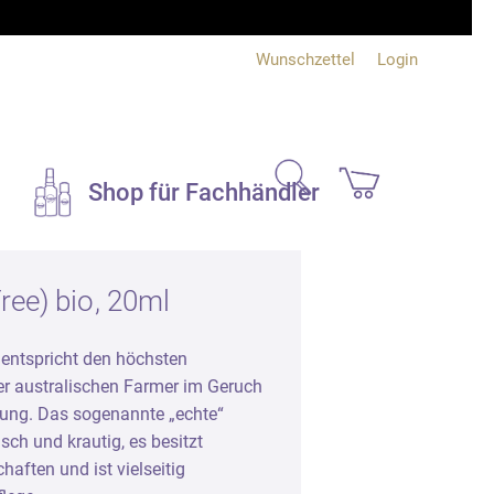
Wunschzettel
Login
search
Shop für Fachhändler
Duftsets und
ee) bio, 20ml
Geschenke
ntspricht den höchsten
Bücher und Info
er australischen Farmer im Geruch
e
ung. Das sogenannte „echte“
Bücher
sch und krautig, es besitzt
Produktinfo
aften und ist vielseitig