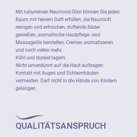
Nicht unverdünnt auf die Haut auftragen.
Mit naturreinen Neumond-Ölen können Sie jeden
Kontakt mit Augen und Schleimhäuten
Raum mit feinem Duft erfüllen, die Raumluft
vermeiden. Darf nicht in die Hände von
reinigen und erfrischen, duftende Bäder
Kindern gelangen.
genießen, aromatische Hautpflege- und
Massageöle herstellen, Cremes aromatisieren
Ätherische Öle von Neumond sind 100%
und noch vieles mehr.
naturrein (=unverfälscht) und stammen aus
Kühl und dunkel lagern.
einer botanisch definierten Stammpflanze.
Nicht unverdünnt auf die Haut auftragen.
Sie verfügen durchgängig über eine
Kontakt mit Augen und Schleimhäuten
besonders hohe Produktqualität und sind
vermeiden. Darf nicht in die Hände von Kindern
soweit wie möglich aus kontrolliert
gelangen.
biologischem Anbau.
Ätherische Öle von Neumond sind als 100%
naturreine Rohstoffe geeignet für die
QUALITÄTSANSPRUCH
vielseitige Verwendung als Raumduft, für
Wellness, Aromapflege und in Haus und