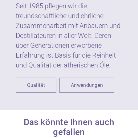
Garten.
Seit 1985 pflegen wir die
freundschaftliche und ehrliche
Wie gesetzlich vorgeschrieben sind
Zusammenarbeit mit Anbauern und
ätherische Öle von Neumond auf dem Etikett
Destillateuren in aller Welt. Deren
mit Warnhinweisen und Symbolen
gekennzeichnet. Die Kennzeichnung dient
über Generationen erworbene
dem vorbeugenden Schutz der
Erfahrung ist Basis für die Reinheit
VerbraucherInnen vor möglichen Gefahren
und Qualität der ätherischen Öle.
bei unsachgemäßer Verwendung.
Ätherische Öle sind nicht zur unmittelbaren
Qualität
Anwendungen
Anwendung auf der Haut und Schleimhaut
geeignet, sondern werden in der Regel in
Verdünnung eingesetzt. Der Anteil an
ätherischen Ölen in kosmetischen Produkten
beträgt in der Regel bis zu 1 %.
Das könnte Ihnen auch
gefallen
Ätherische Öle sind konzentrierte