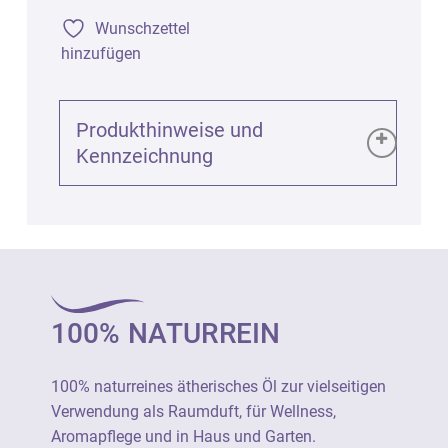
Wunschzettel
hinzufügen
Produkthinweise und
Kennzeichnung
Produktinformationen (GPSR):
Rose Türkei Destillat 5% in Bio-Weingeist
(Rosa damascena), 5ml
Art. 2002
100% NATURREIN
100% naturreines ätherisches Öl zur
vielseitigen Verwendung als Raumduft, für
100% naturreines ätherisches Öl zur vielseitigen
Wellness, Aromapflege und in Haus und
Verwendung als Raumduft, für Wellness,
Garten.
Aromapflege und in Haus und Garten.