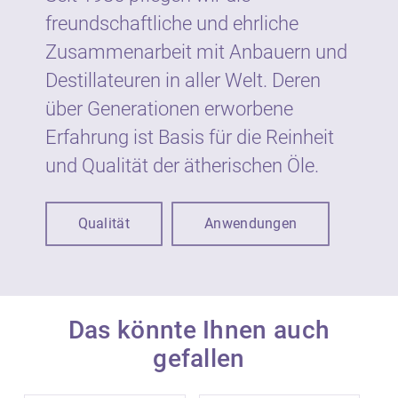
freundschaftliche und ehrliche
Wie gesetzlich vorgeschrieben sind
Zusammenarbeit mit Anbauern und
ätherische Öle von Neumond auf dem Etikett
Destillateuren in aller Welt. Deren
mit Warnhinweisen und Symbolen
gekennzeichnet. Die Kennzeichnung dient
über Generationen erworbene
dem vorbeugenden Schutz der
Erfahrung ist Basis für die Reinheit
VerbraucherInnen vor möglichen Gefahren
und Qualität der ätherischen Öle.
bei unsachgemäßer Verwendung.
Ätherische Öle sind nicht zur unmittelbaren
Qualität
Anwendungen
Anwendung auf der Haut und Schleimhaut
geeignet, sondern werden in der Regel in
Verdünnung eingesetzt. Der Anteil an
ätherischen Ölen in kosmetischen Produkten
beträgt in der Regel bis zu 1 %.
Das könnte Ihnen auch
gefallen
Ätherische Öle sind konzentrierte
Substanzen, die sachgemäß angewandt