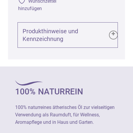
Wunschzettel
hinzufügen
Produkthinweise und
Kennzeichnung
Produktinformationen (GPSR):
Rose Bulgarien bio Destillat 100% (Rosa
damascena), 5ml
Art. 2017
100% NATURREIN
100% naturreines ätherisches Öl zur
vielseitigen Verwendung als Raumduft, für
100% naturreines ätherisches Öl zur vielseitigen
Wellness, Aromapflege und in Haus und
Verwendung als Raumduft, für Wellness,
Garten.
Aromapflege und in Haus und Garten.