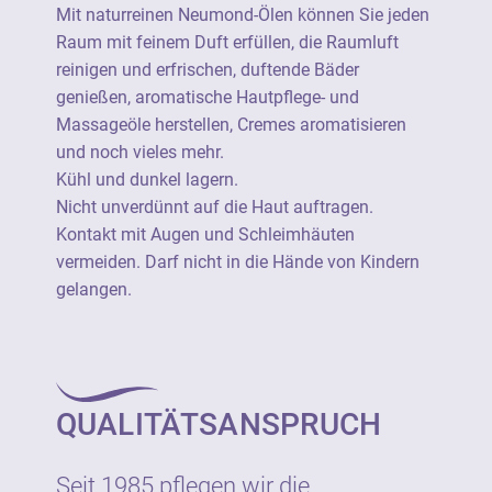
Nicht unverdünnt auf die Haut auftragen.
Mit naturreinen Neumond-Ölen können Sie jeden
Kontakt mit Augen und Schleimhäuten
Raum mit feinem Duft erfüllen, die Raumluft
vermeiden. Darf nicht in die Hände von
reinigen und erfrischen, duftende Bäder
Kindern gelangen.
genießen, aromatische Hautpflege- und
Massageöle herstellen, Cremes aromatisieren
Ätherische Öle von Neumond sind 100%
und noch vieles mehr.
naturrein (=unverfälscht) und stammen aus
Kühl und dunkel lagern.
einer botanisch definierten Stammpflanze.
Nicht unverdünnt auf die Haut auftragen.
Sie verfügen durchgängig über eine
Kontakt mit Augen und Schleimhäuten
besonders hohe Produktqualität und sind
vermeiden. Darf nicht in die Hände von Kindern
soweit wie möglich aus kontrolliert
gelangen.
biologischem Anbau.
Ätherische Öle von Neumond sind als 100%
naturreine Rohstoffe geeignet für die
QUALITÄTSANSPRUCH
vielseitige Verwendung als Raumduft, für
Wellness, Aromapflege und in Haus und
Garten.
Seit 1985 pflegen wir die