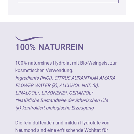
Produktinformationen (GPSR):
Orangenblüten Hydrolat bio, 1000ml
Art. 3409
100% NATURREIN
100% naturreines Hydrolat mit Bio-Weingeist
zur kosmetischen Verwendung.
100% naturreines Hydrolat mit Bio-Weingeist zur
Nur äußerlich anwenden. Kontakt mit den
kosmetischen Verwendung.
Augen vermeiden.
Ingredients (INCI): CITRUS AURANTIUM AMARA
FLOWER WATER (k), ALCOHOL NAT. (k),
LINALOOL*, LIMONENE*, GERANIOL*
Hersteller:
*Natürliche Bestandteile der ätherischen Öle
Neumond - Düfte der Natur GmbH
(k) kontrolliert biologische Erzeugung
Gewerbegebiet 2, D-82399 Raisting
Tel.: +49 8807 940800
Die fein duftenden und milden Hydrolate von
E-Mail: info@neumond.de
Neumond sind eine erfrischende Wohltat für