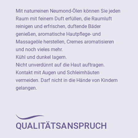
Nicht unverdünnt auf die Haut auftragen.
Mit naturreinen Neumond-Ölen können Sie jeden
Kontakt mit Augen und Schleimhäuten
Raum mit feinem Duft erfüllen, die Raumluft
vermeiden. Darf nicht in die Hände von
reinigen und erfrischen, duftende Bäder
Kindern gelangen.
genießen, aromatische Hautpflege- und
Massageöle herstellen, Cremes aromatisieren
Ätherische Öle von Neumond sind 100%
und noch vieles mehr.
naturrein (=unverfälscht) und stammen aus
Kühl und dunkel lagern.
einer botanisch definierten Stammpflanze.
Nicht unverdünnt auf die Haut auftragen.
Sie verfügen durchgängig über eine
Kontakt mit Augen und Schleimhäuten
besonders hohe Produktqualität und sind
vermeiden. Darf nicht in die Hände von Kindern
soweit wie möglich aus kontrolliert
gelangen.
biologischem Anbau.
Ätherische Öle von Neumond sind als 100%
naturreine Rohstoffe geeignet für die
QUALITÄTSANSPRUCH
vielseitige Verwendung als Raumduft, für
Wellness, Aromapflege und in Haus und