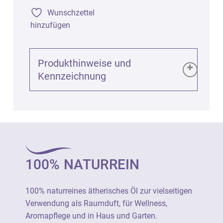
Wunschzettel
hinzufügen
Produkthinweise und
Kennzeichnung
Produktinformationen (GPSR):
Neroli bio Destillat 100% (Citrus aurantium
amara), 5ml
Art. 1734
100% NATURREIN
100% naturreines ätherisches Öl zur
vielseitigen Verwendung als Raumduft, für
100% naturreines ätherisches Öl zur vielseitigen
Wellness, Aromapflege und in Haus und
Verwendung als Raumduft, für Wellness,
Garten.
Aromapflege und in Haus und Garten.