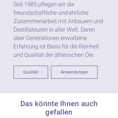
Garten.
Seit 1985 pflegen wir die
freundschaftliche und ehrliche
Wie gesetzlich vorgeschrieben sind
Zusammenarbeit mit Anbauern und
ätherische Öle von Neumond auf dem Etikett
Destillateuren in aller Welt. Deren
mit Warnhinweisen und Symbolen
gekennzeichnet. Die Kennzeichnung dient
über Generationen erworbene
dem vorbeugenden Schutz der
Erfahrung ist Basis für die Reinheit
VerbraucherInnen vor möglichen Gefahren
und Qualität der ätherischen Öle.
bei unsachgemäßer Verwendung.
Ätherische Öle sind nicht zur unmittelbaren
Qualität
Anwendungen
Anwendung auf der Haut und Schleimhaut
geeignet, sondern werden in der Regel in
Verdünnung eingesetzt. Der Anteil an
ätherischen Ölen in kosmetischen Produkten
beträgt in der Regel bis zu 1 %.
Das könnte Ihnen auch
gefallen
Ätherische Öle sind konzentrierte