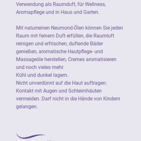
Wellness, Aromapflege und in Haus und
Verwendung als Raumduft, für Wellness,
Garten.
Aromapflege und in Haus und Garten.
Nicht unverdünnt auf die Haut auftragen.
Mit naturreinen Neumond-Ölen können Sie jeden
Kontakt mit Augen und Schleimhäuten
Raum mit feinem Duft erfüllen, die Raumluft
vermeiden. Darf nicht in die Hände von
reinigen und erfrischen, duftende Bäder
Kindern gelangen.
genießen, aromatische Hautpflege- und
Massageöle herstellen, Cremes aromatisieren
Ätherische Öle von Neumond sind 100%
und noch vieles mehr.
naturrein (=unverfälscht) und stammen aus
Kühl und dunkel lagern.
einer botanisch definierten Stammpflanze.
Nicht unverdünnt auf die Haut auftragen.
Sie verfügen durchgängig über eine
Kontakt mit Augen und Schleimhäuten
besonders hohe Produktqualität und sind
vermeiden. Darf nicht in die Hände von Kindern
soweit wie möglich aus kontrolliert
gelangen.
biologischem Anbau.
Ätherische Öle von Neumond sind als 100%
naturreine Rohstoffe geeignet für die