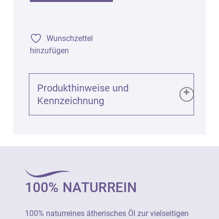
Wunschzettel
hinzufügen
Produkthinweise und
Kennzeichnung
Produktinformationen (GPSR):
Neroli bio Destillat 10% in Bio-Weingeist
(Citrus aurantium amara), 5ml
Art. 1735
100% NATURREIN
100% naturreines ätherisches Öl zur
vielseitigen Verwendung als Raumduft, für
100% naturreines ätherisches Öl zur vielseitigen