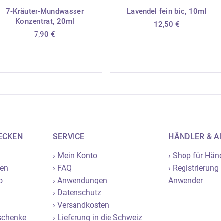
7-Kräuter-Mundwasser
Lavendel fein bio, 10ml
Konzentrat, 20ml
12,50
€
7,90
€
ECKEN
SERVICE
HÄNDLER & 
› Mein Konto
› Shop für Hän
nen
› FAQ
› Registrierung
o
› Anwendungen
Anwender
› Datenschutz
› Versandkosten
eschenke
› Lieferung in die Schweiz