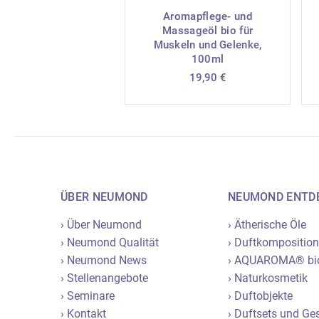
Aromapflege- und
Massageöl bio für
Muskeln und Gelenke,
100ml
19,90
€
ÜBER NEUMOND
NEUMOND ENTD
› Über Neumond
› Ätherische Öle
› Neumond Qualität
› Duftkompositio
› Neumond News
› AQUAROMA® bi
› Stellenangebote
› Naturkosmetik
› Seminare
› Duftobjekte
› Kontakt
› Duftsets und G