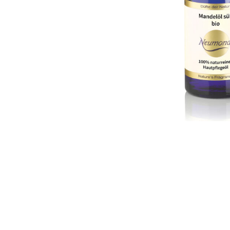
Ba
Accessoires
Mu
Duftsprays
En
→ Neuheiten & Aktionen