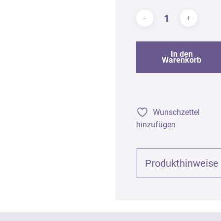
In den
Warenkorb
Wunschzettel
hinzufügen
Produkthinweise
Produktinformationen (
Mandelöl süß bio, 100m