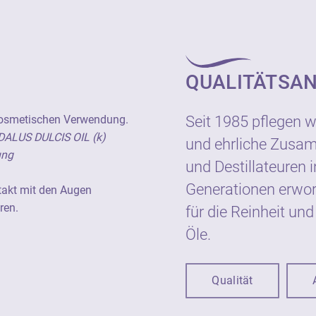
Art. 2522
100% naturreines Pflan
Verwendung.
QUALITÄTSA
Zur Anwendung auf der 
vermeiden. Kindersiche
kosmetischen Verwendung.
Seit 1985 pflegen w
DALUS DULCIS OIL (k)
und ehrliche Zusa
ung
und Destillateuren i
Hersteller:
Neumond - Düfte der N
Generationen erwor
takt mit den Augen
Gewerbegebiet 2, D-823
ren.
für die Reinheit und
Tel.: +49 8807 940800
Öle.
E-Mail: info@neumond.
www.neumond.de
Qualität