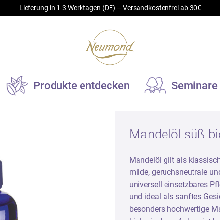
Lieferung in 1-3 Werktagen (DE) – Versandkostenfrei ab 30€
Produkte entdecken
Seminare
turkosmetik
Duftobjekte
Mandelöl süß bi
sisöle
Elektrische Duftobjekte
Mandelöl gilt als klassis
utpflege- und Massageöle
Kerzen und Duftlampen
milde, geruchsneutrale und
omapflegeöle
Spezialreiniger für Duftgerät
universell einsetzbares Pf
emes und Balsame
Aromastick
und ideal als sanftes Gesi
besonders hochwertige Man
drolate
Duftkeramik