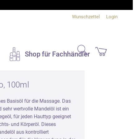
Wunschzettel
Login
search
Shop für Fachhändler
Duftsets und
o, 100ml
Geschenke
ches Basisöl für die Massage. Das
Bücher und Info
 sehr wertvolle Mandelöl ist ein
e
legeöl, für jeden Hauttyp geeignet
Bücher
chts- und Körperöl. Dieses
Produktinfo
delöl aus kontrolliert