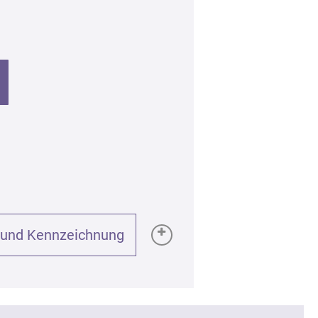
 und Kennzeichnung
GPSR):
l