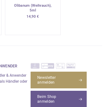
Olibanum (Weihrauch),
5ml
14,90
€
ANWENDER
dler & Anwender
Newsletter
 als Händler oder
anmelden
Beim Shop
anmelden