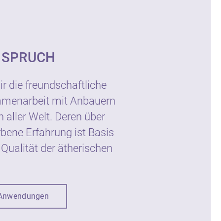
zenöl zur kosmetischen
NSPRUCH
Haut. Kontakt mit den Augen
r aufbewahren.
ir die freundschaftliche
mmenarbeit mit Anbauern
n aller Welt. Deren über
atur GmbH
bene Erfahrung ist Basis
99 Raisting
 Qualität der ätherischen
de
Anwendungen