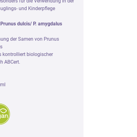
sonders für die Verwendung in der
Zubehör
äuglings- und Kinderpflege
Leerflaschen und Verschlüsse
Prunus dulcis/ P. amygdalus
Aufbewahrung
sung der Samen von Prunus
Seidenpapier und Duftstreifen
is
 kontrolliert biologischer
ch ABCert.
0ml