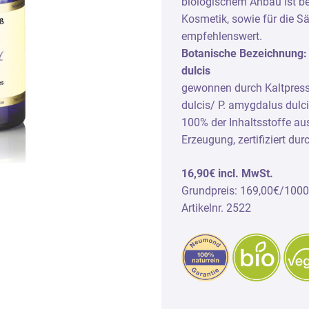
biologischem Anbau ist be
dedüfte
Duftvliese
Kosmetik, sowie für die S
ndpflege
empfehlenswert.
Botanische Bezeichnung: 
gelslicht Naturparfum
dulcis
gewonnen durch Kaltpres
dulcis/ P. amygdalus dulc
100% der Inhaltsstoffe aus
Erzeugung, zertifiziert dur
16,90€ incl. MwSt.
Grundpreis: 169,00€/100
Artikelnr. 2522