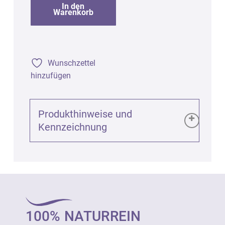
In den
Warenkorb
Wunschzettel
hinzufügen
Produkthinweise und
Kennzeichnung
Produktinformationen (GPSR):
Lavendel fein AOP bio (Lavandula
angustifolia), 100ml
Art. 81473
100% NATURREIN