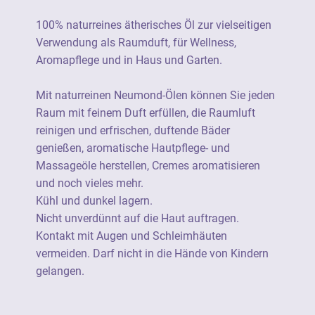
100% naturreines ätherisches Öl zur
vielseitigen Verwendung als Raumduft, für
100% naturreines ätherisches Öl zur vielseitigen
Wellness, Aromapflege und in Haus und
Verwendung als Raumduft, für Wellness,
Garten.
Aromapflege und in Haus und Garten.
Nicht unverdünnt auf die Haut auftragen.
Mit naturreinen Neumond-Ölen können Sie jeden
Kontakt mit Augen und Schleimhäuten
Raum mit feinem Duft erfüllen, die Raumluft
vermeiden. Darf nicht in die Hände von
reinigen und erfrischen, duftende Bäder
Kindern gelangen.
genießen, aromatische Hautpflege- und
Massageöle herstellen, Cremes aromatisieren
Ätherische Öle von Neumond sind 100%
und noch vieles mehr.
naturrein (=unverfälscht) und stammen aus
Kühl und dunkel lagern.
einer botanisch definierten Stammpflanze.
Nicht unverdünnt auf die Haut auftragen.
Sie verfügen durchgängig über eine
Kontakt mit Augen und Schleimhäuten
besonders hohe Produktqualität und sind
vermeiden. Darf nicht in die Hände von Kindern
soweit wie möglich aus kontrolliert
gelangen.
biologischem Anbau.