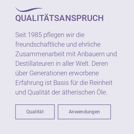
Ätherische Öle von Neumond sind als 100%
naturreine Rohstoffe geeignet für die
QUALITÄTSANSPRUCH
vielseitige Verwendung als Raumduft, für
Wellness, Aromapflege und in Haus und
Garten.
Seit 1985 pflegen wir die
freundschaftliche und ehrliche
Wie gesetzlich vorgeschrieben sind
Zusammenarbeit mit Anbauern und
ätherische Öle von Neumond auf dem Etikett
Destillateuren in aller Welt. Deren
mit Warnhinweisen und Symbolen
gekennzeichnet. Die Kennzeichnung dient
über Generationen erworbene
dem vorbeugenden Schutz der
Erfahrung ist Basis für die Reinheit
VerbraucherInnen vor möglichen Gefahren
und Qualität der ätherischen Öle.
bei unsachgemäßer Verwendung.
Ätherische Öle sind nicht zur unmittelbaren
Qualität
Anwendungen
Anwendung auf der Haut und Schleimhaut
geeignet, sondern werden in der Regel in
Verdünnung eingesetzt. Der Anteil an