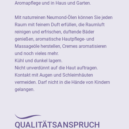
Garten.
Aromapflege und in Haus und Garten.
Nicht unverdünnt auf die Haut auftragen.
Mit naturreinen Neumond-Ölen können Sie jeden
Kontakt mit Augen und Schleimhäuten
Raum mit feinem Duft erfüllen, die Raumluft
vermeiden. Darf nicht in die Hände von
reinigen und erfrischen, duftende Bäder
Kindern gelangen.
genießen, aromatische Hautpflege- und
Massageöle herstellen, Cremes aromatisieren
Ätherische Öle von Neumond sind 100%
und noch vieles mehr.
naturrein (=unverfälscht) und stammen aus
Kühl und dunkel lagern.
einer botanisch definierten Stammpflanze.
Nicht unverdünnt auf die Haut auftragen.
Sie verfügen durchgängig über eine
Kontakt mit Augen und Schleimhäuten
besonders hohe Produktqualität und sind
vermeiden. Darf nicht in die Hände von Kindern
soweit wie möglich aus kontrolliert
gelangen.
biologischem Anbau.
Ätherische Öle von Neumond sind als 100%
naturreine Rohstoffe geeignet für die
QUALITÄTSANSPRUCH
vielseitige Verwendung als Raumduft, für