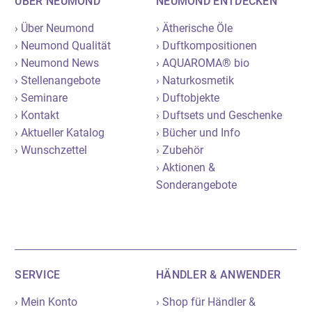
ÜBER NEUMOND
NEUMOND ENTDECKEN
› Über Neumond
› Ätherische Öle
› Neumond Qualität
› Duftkompositionen
› Neumond News
› AQUAROMA® bio
› Stellenangebote
› Naturkosmetik
› Seminare
› Duftobjekte
› Kontakt
› Duftsets und Geschenke
› Aktueller Katalog
› Bücher und Info
› Wunschzettel
› Zubehör
› Aktionen &
Sonderangebote
SERVICE
HÄNDLER & ANWENDER
› Mein Konto
› Shop für Händler &