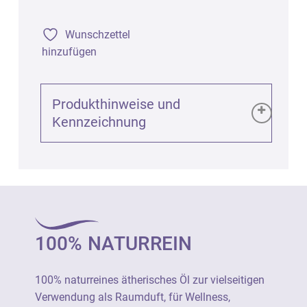
Wunschzettel
hinzufügen
Produkthinweise und
Kennzeichnung
Produktinformationen (GPSR):
Lavandin superieur bio (Lavandula hybrida),
10ml
Art. 1491
100% NATURREIN
100% naturreines ätherisches Öl zur
vielseitigen Verwendung als Raumduft, für
100% naturreines ätherisches Öl zur vielseitigen
Wellness, Aromapflege und in Haus und
Verwendung als Raumduft, für Wellness,