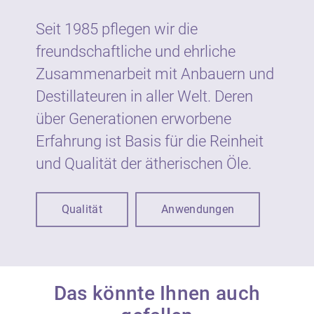
Wellness, Aromapflege und in Haus und
Garten.
Seit 1985 pflegen wir die
freundschaftliche und ehrliche
Wie gesetzlich vorgeschrieben sind
Zusammenarbeit mit Anbauern und
ätherische Öle von Neumond auf dem Etikett
Destillateuren in aller Welt. Deren
mit Warnhinweisen und Symbolen
gekennzeichnet. Die Kennzeichnung dient
über Generationen erworbene
dem vorbeugenden Schutz der
Erfahrung ist Basis für die Reinheit
VerbraucherInnen vor möglichen Gefahren
und Qualität der ätherischen Öle.
bei unsachgemäßer Verwendung.
Ätherische Öle sind nicht zur unmittelbaren
Qualität
Anwendungen
Anwendung auf der Haut und Schleimhaut
geeignet, sondern werden in der Regel in
Verdünnung eingesetzt. Der Anteil an
ätherischen Ölen in kosmetischen Produkten
beträgt in der Regel bis zu 1 %.
Das könnte Ihnen auch