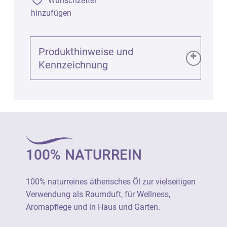
Wunschzettel
hinzufügen
Produkthinweise und
Kennzeichnung
Produktinformationen (GPSR):
Kardamom bio (Elettaria cardamomum), 5ml
Art. 1372
100% NATURREIN
100% naturreines ätherisches Öl zur
vielseitigen Verwendung als Raumduft, für
Wellness, Aromapflege und in Haus und
100% naturreines ätherisches Öl zur vielseitigen
Garten.
Verwendung als Raumduft, für Wellness,
Aromapflege und in Haus und Garten.
Nicht unverdünnt auf die Haut auftragen.