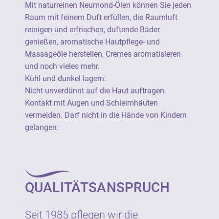
Kontakt mit Augen und Schleimhäuten
Mit naturreinen Neumond-Ölen können Sie jeden
vermeiden. Darf nicht in die Hände von
Raum mit feinem Duft erfüllen, die Raumluft
Kindern gelangen.
reinigen und erfrischen, duftende Bäder
genießen, aromatische Hautpflege- und
Ätherische Öle von Neumond sind 100%
Massageöle herstellen, Cremes aromatisieren
naturrein (=unverfälscht) und stammen aus
und noch vieles mehr.
einer botanisch definierten Stammpflanze.
Kühl und dunkel lagern.
Sie verfügen durchgängig über eine
Nicht unverdünnt auf die Haut auftragen.
besonders hohe Produktqualität und sind
Kontakt mit Augen und Schleimhäuten
soweit wie möglich aus kontrolliert
vermeiden. Darf nicht in die Hände von Kindern
biologischem Anbau.
gelangen.
Ätherische Öle von Neumond sind als 100%
naturreine Rohstoffe geeignet für die
vielseitige Verwendung als Raumduft, für
QUALITÄTSANSPRUCH
Wellness, Aromapflege und in Haus und
Garten.
Seit 1985 pflegen wir die