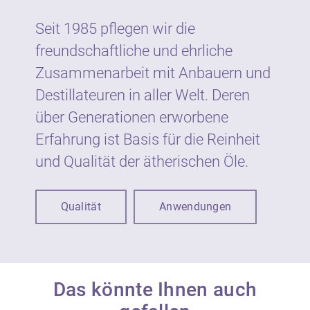
Wellness, Aromapflege und in Haus und
Garten.
Seit 1985 pflegen wir die
freundschaftliche und ehrliche
Wie gesetzlich vorgeschrieben sind
Zusammenarbeit mit Anbauern und
ätherische Öle von Neumond auf dem Etikett
Destillateuren in aller Welt. Deren
mit Warnhinweisen und Symbolen
gekennzeichnet. Die Kennzeichnung dient
über Generationen erworbene
dem vorbeugenden Schutz der
Erfahrung ist Basis für die Reinheit
VerbraucherInnen vor möglichen Gefahren
und Qualität der ätherischen Öle.
bei unsachgemäßer Verwendung.
Ätherische Öle sind nicht zur unmittelbaren
Qualität
Anwendungen
Anwendung auf der Haut und Schleimhaut
geeignet, sondern werden in der Regel in
Verdünnung eingesetzt. Der Anteil an
ätherischen Ölen in kosmetischen Produkten
beträgt in der Regel bis zu 1 %.
Das könnte Ihnen auch