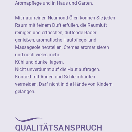
Garten.
Aromapflege und in Haus und Garten.
Nicht unverdünnt auf die Haut auftragen.
Mit naturreinen Neumond-Ölen können Sie jeden
Kontakt mit Augen und Schleimhäuten
Raum mit feinem Duft erfüllen, die Raumluft
vermeiden. Darf nicht in die Hände von
reinigen und erfrischen, duftende Bäder
Kindern gelangen.
genießen, aromatische Hautpflege- und
Massageöle herstellen, Cremes aromatisieren
Ätherische Öle von Neumond sind 100%
und noch vieles mehr.
naturrein (=unverfälscht) und stammen aus
Kühl und dunkel lagern.
einer botanisch definierten Stammpflanze.
Nicht unverdünnt auf die Haut auftragen.
Sie verfügen durchgängig über eine
Kontakt mit Augen und Schleimhäuten
besonders hohe Produktqualität und sind
vermeiden. Darf nicht in die Hände von Kindern
soweit wie möglich aus kontrolliert
gelangen.
biologischem Anbau.
Ätherische Öle von Neumond sind als 100%
naturreine Rohstoffe geeignet für die
QUALITÄTSANSPRUCH
vielseitige Verwendung als Raumduft, für