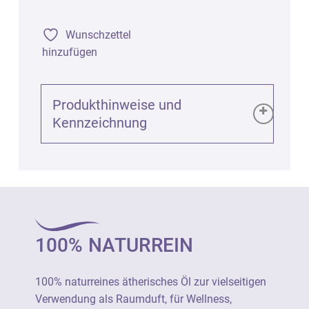
Wunschzettel
hinzufügen
Produkthinweise und
Kennzeichnung
Produktinformationen (GPSR):
Kamille römisch bio (Anthemis
nobilis/Chamaemelum nobile), 5ml
Art. 1364
100% NATURREIN
100% naturreines ätherisches Öl zur
vielseitigen Verwendung als Raumduft, für
100% naturreines ätherisches Öl zur vielseitigen
Wellness, Aromapflege und in Haus und
Verwendung als Raumduft, für Wellness,