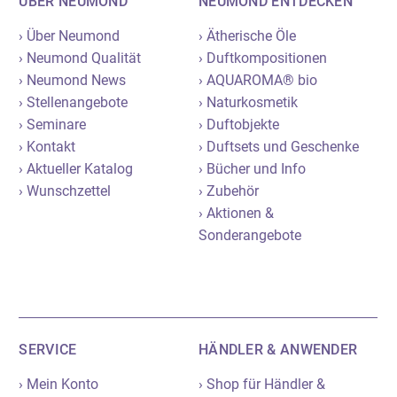
ÜBER NEUMOND
NEUMOND ENTDECKEN
› Über Neumond
› Ätherische Öle
› Neumond Qualität
› Duftkompositionen
› Neumond News
› AQUAROMA® bio
› Stellenangebote
› Naturkosmetik
› Seminare
› Duftobjekte
› Kontakt
› Duftsets und Geschenke
› Aktueller Katalog
› Bücher und Info
› Wunschzettel
› Zubehör
› Aktionen &
Sonderangebote
SERVICE
HÄNDLER & ANWENDER
› Mein Konto
› Shop für Händler &