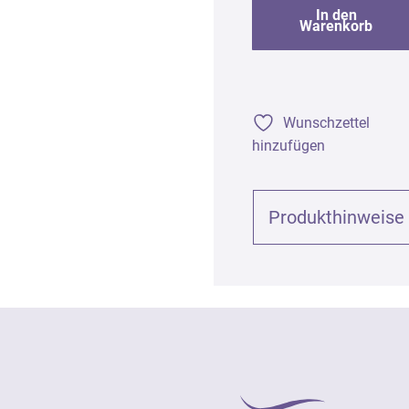
In den
Warenkorb
Wunschzettel
hinzufügen
Produkthinweise
Produktinformationen (
Engelslicht für Liebe u
Art. 3182
UFI: WVXE-9952-J00N-
Komposition 100% naturr