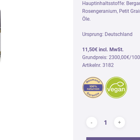
Hauptinhaltsstoffe: Berga
dedüfte
Duftvliese
Rosengeranium, Petit Grai
ndpflege
Öle.
gelslicht Naturparfum
Ursprung: Deutschland
11,50€ incl. MwSt.
Grundpreis: 2300,00€/10
Artikelnr. 3182