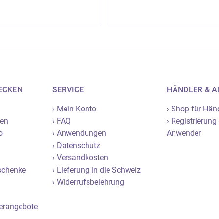
ECKEN
SERVICE
HÄNDLER & 
› Mein Konto
› Shop für Hän
nen
› FAQ
› Registrierung
o
› Anwendungen
Anwender
› Datenschutz
› Versandkosten
eschenke
› Lieferung in die Schweiz
› Widerrufsbelehrung
derangebote