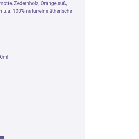
motte, Zedernholz, Orange süß,
Zubehör
n u.a. 100% naturreine ätherische
Leerflaschen und Verschlüsse
Aufbewahrung
Seidenpapier und Duftstreifen
00ml