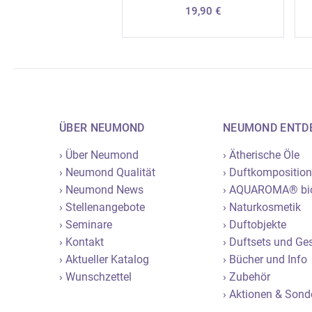
19,90
€
ÜBER NEUMOND
NEUMOND ENTD
› Über Neumond
› Ätherische Öle
› Neumond Qualität
› Duftkompositio
› Neumond News
› AQUAROMA® bi
› Stellenangebote
› Naturkosmetik
› Seminare
› Duftobjekte
› Kontakt
› Duftsets und G
› Aktueller Katalog
› Bücher und Info
› Wunschzettel
› Zubehör
› Aktionen & Son