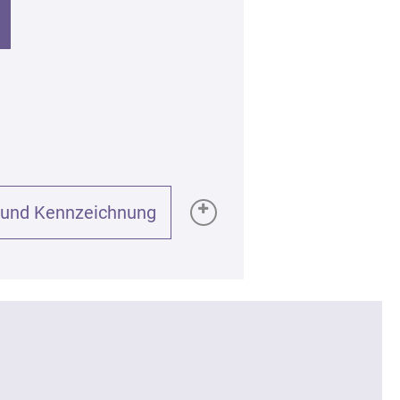
 und Kennzeichnung
GPSR):
nd Harmonie, 5ml
DX7P
einer ätherischer Öle zur