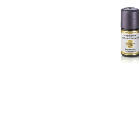
Ba
Accessoires
Mu
Duftsprays
En
→ Neuheiten & Aktionen