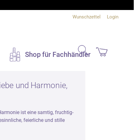
Wunschzettel
Login
search
Shop für Fachhändler
Duftsets und
Liebe und Harmonie,
Geschenke
Bücher und Info
Harmonie ist eine samtig, fruchtig-
e
Bücher
innliche, feierliche und stille
Produktinfo