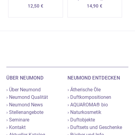
12,50
€
14,90
€
ÜBER NEUMOND
NEUMOND ENTDECKEN
› Über Neumond
› Ätherische Öle
› Neumond Qualität
› Duftkompositionen
› Neumond News
› AQUAROMA® bio
› Stellenangebote
› Naturkosmetik
› Seminare
› Duftobjekte
› Kontakt
› Duftsets und Geschenke
› Aktueller Katalog
› Bücher und Info