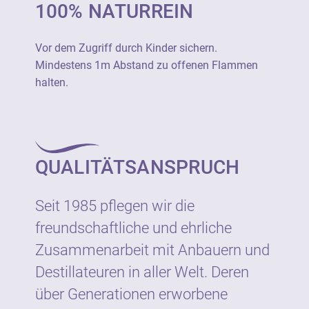
100% NATURREIN
Vor dem Zugriff durch Kinder sichern.
Mindestens 1m Abstand zu offenen
Flammen halten.
Vor dem Zugriff durch Kinder sichern.
Mindestens 1m Abstand zu offenen Flammen
halten.
Hersteller:
Neumond - Düfte der Natur GmbH
Gewerbegebiet 2, D-82399 Raisting
Tel.: +49 8807 940800
QUALITÄTSANSPRUCH
E-Mail: info@neumond.de
www.neumond.de
Seit 1985 pflegen wir die
freundschaftliche und ehrliche
Zusammenarbeit mit Anbauern und
Destillateuren in aller Welt. Deren
über Generationen erworbene