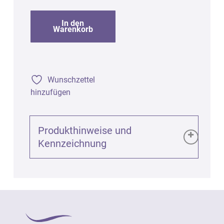
In den
Warenkorb
Wunschzettel
hinzufügen
Produkthinweise und
Kennzeichnung
Produktinformationen (GPSR):
Duft-Vlies Mond mit Kordel, 10er-Pack, 1Pk.
Art. 2709