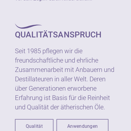
Hersteller:
Neumond - Düfte der Natur GmbH
Gewerbegebiet 2, D-82399 Raisting
QUALITÄTSANSPRUCH
Tel.: +49 8807 940800
E-Mail: info@neumond.de
www.neumond.de
Seit 1985 pflegen wir die
freundschaftliche und ehrliche
Zusammenarbeit mit Anbauern und
Destillateuren in aller Welt. Deren
über Generationen erworbene
Erfahrung ist Basis für die Reinheit
und Qualität der ätherischen Öle.
Qualität
Anwendungen