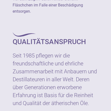
entsorgen.
Fläschchen im Falle einer Beschädigung
entsorgen.
Hersteller:
Neumond - Düfte der Natur GmbH
Gewerbegebiet 2, D-82399 Raisting
QUALITÄTSANSPRUCH
Tel.: +49 8807 940800
E-Mail: info@neumond.de
www.neumond.de
Seit 1985 pflegen wir die
freundschaftliche und ehrliche
Zusammenarbeit mit Anbauern und
Destillateuren in aller Welt. Deren
über Generationen erworbene
Erfahrung ist Basis für die Reinheit
und Qualität der ätherischen Öle.