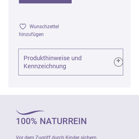
Wunschzettel
hinzufügen
Produkthinweise und
Kennzeichnung
Produktinformationen (GPSR):
Blauglasflasche für 20ml mit Körperöl-
Verschluss, 1St.
Art. 2491
100% NATURREIN
Vor dem Zugriff durch Kinder sichern.
Fläschchen im Falle einer Beschädigung
Vor dem Zugriff durch Kinder sichern.