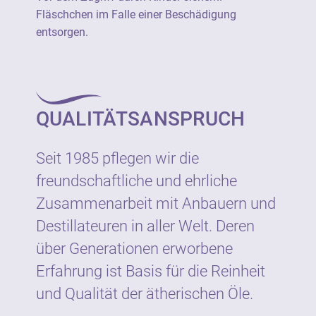
entsorgen.
Fläschchen im Falle einer Beschädigung
entsorgen.
Hersteller:
Neumond - Düfte der Natur GmbH
Gewerbegebiet 2, D-82399 Raisting
QUALITÄTSANSPRUCH
Tel.: +49 8807 940800
E-Mail: info@neumond.de
www.neumond.de
Seit 1985 pflegen wir die
freundschaftliche und ehrliche
Zusammenarbeit mit Anbauern und
Destillateuren in aller Welt. Deren
über Generationen erworbene
Erfahrung ist Basis für die Reinheit
und Qualität der ätherischen Öle.