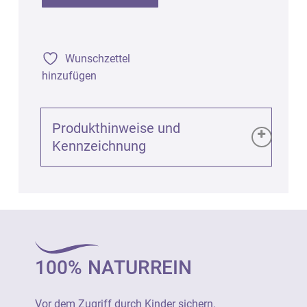
Wunschzettel
hinzufügen
Produkthinweise und
Kennzeichnung
Produktinformationen (GPSR):
Blauglasflasche für 10ml mit RollOn-
Verschluss, 1St.
Art. 2490
100% NATURREIN
Vor dem Zugriff durch Kinder sichern.
Fläschchen im Falle einer Beschädigung
Vor dem Zugriff durch Kinder sichern.