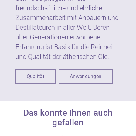
freundschaftliche und ehrliche
Wie gesetzlich vorgeschrieben sind
Zusammenarbeit mit Anbauern und
ätherische Öle von Neumond auf dem Etikett
Destillateuren in aller Welt. Deren
mit Warnhinweisen und Symbolen
gekennzeichnet. Die Kennzeichnung dient
über Generationen erworbene
dem vorbeugenden Schutz der
Erfahrung ist Basis für die Reinheit
VerbraucherInnen vor möglichen Gefahren
und Qualität der ätherischen Öle.
bei unsachgemäßer Verwendung.
Ätherische Öle sind nicht zur unmittelbaren
Qualität
Anwendungen
Anwendung auf der Haut und Schleimhaut
geeignet, sondern werden in der Regel in
Verdünnung eingesetzt. Der Anteil an
ätherischen Ölen in kosmetischen Produkten
beträgt in der Regel bis zu 1 %.
Das könnte Ihnen auch
gefallen
Ätherische Öle sind konzentrierte
Substanzen, die sachgemäß angewandt