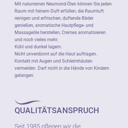
Nicht unverdünnt auf die Haut auftragen.
Mit naturreinen Neumond-Ölen können Sie jeden
Kontakt mit Augen und Schleimhäuten
Raum mit feinem Duft erfüllen, die Raumluft
vermeiden. Darf nicht in die Hände von
reinigen und erfrischen, duftende Bäder
Kindern gelangen.
genießen, aromatische Hautpflege- und
Massageöle herstellen, Cremes aromatisieren
Ätherische Öle von Neumond sind 100%
und noch vieles mehr.
naturrein (=unverfälscht) und stammen aus
Kühl und dunkel lagern.
einer botanisch definierten Stammpflanze.
Nicht unverdünnt auf die Haut auftragen.
Sie verfügen durchgängig über eine
Kontakt mit Augen und Schleimhäuten
besonders hohe Produktqualität und sind
vermeiden. Darf nicht in die Hände von Kindern
soweit wie möglich aus kontrolliert
gelangen.
biologischem Anbau.
Ätherische Öle von Neumond sind als 100%
naturreine Rohstoffe geeignet für die
QUALITÄTSANSPRUCH
vielseitige Verwendung als Raumduft, für
Wellness, Aromapflege und in Haus und
Garten.
Seit 1985 pflegen wir die