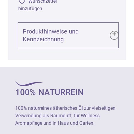
Wunschzettel
hinzufügen
Produkthinweise und
Kennzeichnung
Produktinformationen (GPSR):
Benzoe bio 50% in Bio-Weingeist (Styrax
tonkinensis), 10ml
Art. 1046
100% NATURREIN
100% naturreines ätherisches Öl zur
vielseitigen Verwendung als Raumduft, für
100% naturreines ätherisches Öl zur vielseitigen
Wellness, Aromapflege und in Haus und
Verwendung als Raumduft, für Wellness,
Garten.
Aromapflege und in Haus und Garten.